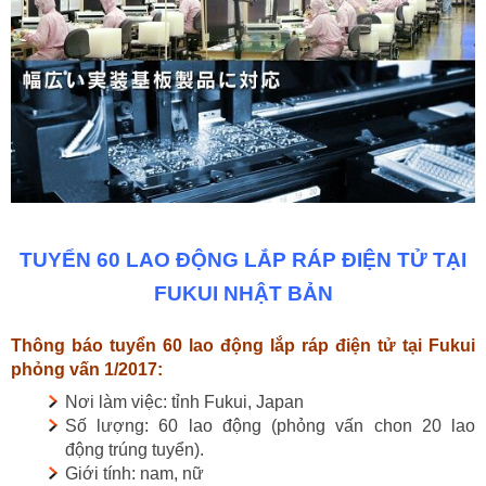
TUYỂN 60 LAO ĐỘNG LẮP RÁP ĐIỆN TỬ TẠI
FUKUI NHẬT BẢN
Thông báo tuyển 60 lao động lắp ráp điện tử tại Fukui
phỏng vấn 1/2017:
Nơi làm việc: tỉnh Fukui, Japan
Số lượng: 60 lao động (phỏng vấn chon 20 lao
động trúng tuyển).
Giới tính: nam, nữ