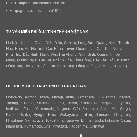
URL: https://traumvietnam.com.vn
Fanpage: fb/traumvietnam1912
TƯ VẤN MIỄN PHÍ Ở 34 TỈNH THÀNH VIỆT NAM
Hà Nội, Huế, Lai Châu, Điện Biên, Sơn La, Lạng Sơn, Quảng Ninh, Thanh
Hóa, Nghệ An, Hà Tĩnh, Cao Bằng, Tuyên Quang, Lào Cai, Thái Nguyên,
Phú Thọ, Bắc Ninh, Hưng Yên, Hải Phòng, Ninh Bình, Quảng Trị, Đà
Nẵng, Quảng Ngãi, Gia Lai, Khánh Hòa, Lâm Đồng, Đăk Lăk, Hồ Chí Minh,
Đồng Nai, Tây Ninh, Cần Thơ, Vĩnh Long, Đồng Tháp, Cà Mau, An Giang.
DU HOC & XKLD TẠI 47 TỈNH CỦA NHẬT BẢN
Hokkaido
,
Aomori
,
Iwate
,
Miyagi
,
Akita
,
Yamagata
,
Fukushima
,
Ibaraki
,
Tochigi
,
Gunma
,
Saitama
,
Chiba
,
Tokyo
,
Kanagawa
,
Niigata
,
Toyama
,
Ishikawa
,
Fukui,
Yamanashi
,
Nagano
,
Gifu
,
Shizuoka
,
Aichi
,
Mie
,
Shiga
,
Kyoto
,
Osaka
,
Hyogo
,
Nara
,
Wakayama
,
Tottori
,
Shimane
,
Okayama
,
Hiroshima
,
Yamaguchi
,
Tokushima
,
Kagawa
,
Ehime
,
Kochi
,
Fukuoka
,
Saga
,
Nagasaki
,
Kumamoto
,
Oita
,
Miyazaki
,
Kagoshima
,
Okinawa
.