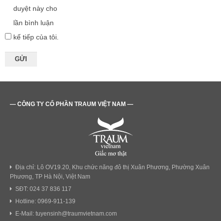
duyệt này cho
lần bình luận
kế tiếp của tôi.
— CÔNG TY CỔ PHẦN TRAUM VIỆT NAM —
Địa chỉ: Lô OV19.20, Khu chức năng đô thị Xuân Phương, Phường Xuân
Phương, TP Hà Nội, Việt Nam
SĐT: 024 37 836 117
Hotline: 0969-911-139
E-Mail: tuyensinh@traumvietnam.com