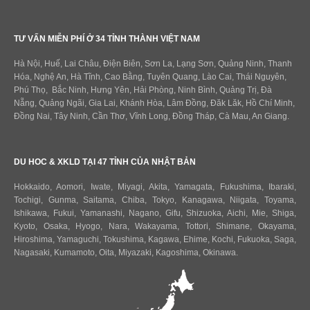
TƯ VẤN MIỄN PHÍ Ở 34 TỈNH THÀNH VIỆT NAM
Hà Nội, Huế, Lai Châu, Điện Biên, Sơn La, Lạng Sơn, Quảng Ninh, Thanh
Hóa, Nghệ An, Hà Tĩnh, Cao Bằng, Tuyên Quang, Lào Cai, Thái Nguyên,
Phú Thọ, Bắc Ninh, Hưng Yên, Hải Phòng, Ninh Bình, Quảng Trị, Đà
Nẵng, Quảng Ngãi, Gia Lai, Khánh Hòa, Lâm Đồng, Đăk Lăk, Hồ Chí Minh,
Đồng Nai, Tây Ninh, Cần Thơ, Vĩnh Long, Đồng Tháp, Cà Mau, An Giang.
DU HOC & XKLD TẠI 47 TỈNH CỦA NHẬT BẢN
Hokkaido
,
Aomori
,
Iwate
,
Miyagi
,
Akita
,
Yamagata
,
Fukushima
,
Ibaraki
,
Tochigi
,
Gunma
,
Saitama
,
Chiba
,
Tokyo
,
Kanagawa
,
Niigata
,
Toyama
,
Ishikawa
,
Fukui,
Yamanashi
,
Nagano
,
Gifu
,
Shizuoka
,
Aichi
,
Mie
,
Shiga
,
Kyoto
,
Osaka
,
Hyogo
,
Nara
,
Wakayama
,
Tottori
,
Shimane
,
Okayama
,
Hiroshima
,
Yamaguchi
,
Tokushima
,
Kagawa
,
Ehime
,
Kochi
,
Fukuoka
,
Saga
,
Nagasaki
,
Kumamoto
,
Oita
,
Miyazaki
,
Kagoshima
,
Okinawa
.