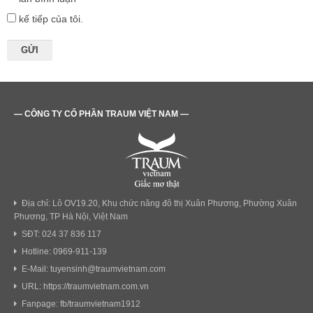
kế tiếp của tôi.
— CÔNG TY CỔ PHẦN TRAUM VIỆT NAM —
Địa chỉ: Lô OV19.20, Khu chức năng đô thị Xuân Phương, Phường Xuân
Phương, TP Hà Nội, Việt Nam
SĐT: 024 37 836 117
Hotline: 0969-911-139
E-Mail: tuyensinh@traumvietnam.com
URL: https://traumvietnam.com.vn
Fanpage: fb/traumvietnam1912