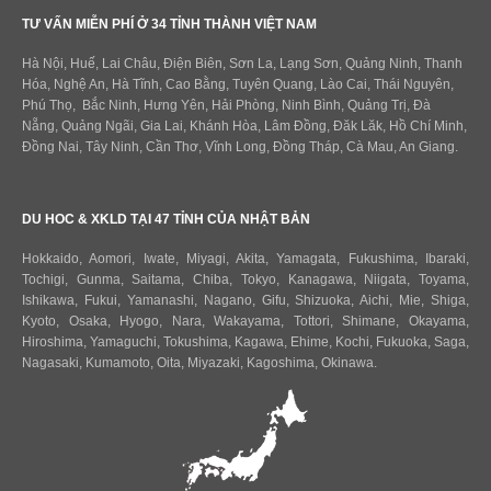
TƯ VẤN MIỄN PHÍ Ở 34 TỈNH THÀNH VIỆT NAM
Hà Nội, Huế, Lai Châu, Điện Biên, Sơn La, Lạng Sơn, Quảng Ninh, Thanh
Hóa, Nghệ An, Hà Tĩnh, Cao Bằng, Tuyên Quang, Lào Cai, Thái Nguyên,
Phú Thọ, Bắc Ninh, Hưng Yên, Hải Phòng, Ninh Bình, Quảng Trị, Đà
Nẵng, Quảng Ngãi, Gia Lai, Khánh Hòa, Lâm Đồng, Đăk Lăk, Hồ Chí Minh,
Đồng Nai, Tây Ninh, Cần Thơ, Vĩnh Long, Đồng Tháp, Cà Mau, An Giang.
DU HOC & XKLD TẠI 47 TỈNH CỦA NHẬT BẢN
Hokkaido
,
Aomori
,
Iwate
,
Miyagi
,
Akita
,
Yamagata
,
Fukushima
,
Ibaraki
,
Tochigi
,
Gunma
,
Saitama
,
Chiba
,
Tokyo
,
Kanagawa
,
Niigata
,
Toyama
,
Ishikawa
,
Fukui,
Yamanashi
,
Nagano
,
Gifu
,
Shizuoka
,
Aichi
,
Mie
,
Shiga
,
Kyoto
,
Osaka
,
Hyogo
,
Nara
,
Wakayama
,
Tottori
,
Shimane
,
Okayama
,
Hiroshima
,
Yamaguchi
,
Tokushima
,
Kagawa
,
Ehime
,
Kochi
,
Fukuoka
,
Saga
,
Nagasaki
,
Kumamoto
,
Oita
,
Miyazaki
,
Kagoshima
,
Okinawa
.