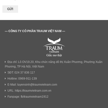
— CÔNG TY CỔ PHẦN TRAUM VIỆT NAM —
Địa chỉ: Lô OV19.20, Khu chức năng đô thị Xuân Phương, Phường Xuân
Phương, TP Hà Nội, Việt Nam
SĐT: 024 37 836 117
Hotline: 0969-911-139
E-Mail: tuyensinh@traumvietnam.com
URL: https://traumvietnam.com.vn
Fanpage: fb/traumvietnam1912