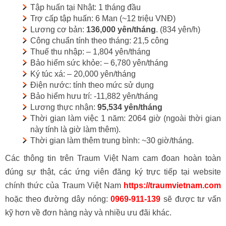
Tập huấn tại Nhật: 1 tháng đầu
Trợ cấp tập huấn: 6 Man (~12 triệu VNĐ)
Lương cơ bản:
136,000 yên/tháng
. (834 yên/h)
Công chuẩn tính theo tháng: 21,5 công
Thuế thu nhập: – 1,804 yên/tháng
Bảo hiểm sức khỏe: – 6,780 yên/tháng
Ký túc xá: – 20,000 yên/tháng
Điện nước: tính theo mức sử dụng
Bảo hiểm hưu trí: -11,882 yên/tháng
Lương thực nhận:
95,534 yên/tháng
Thời gian làm việc 1 năm: 2064 giờ (ngoài thời gian
này tính là giờ làm thêm).
Thời gian làm thêm trung bình: ~30 giờ/tháng.
Các thông tin trên Traum Việt Nam cam đoan hoàn toàn
đúng sự thật, các ứng viên đăng ký trực tiếp tại website
chính thức của Traum Việt Nam
https://traumvietnam.com
hoặc theo đường dây nóng:
0969-911-139
sẽ được tư vấn
kỹ hơn về đơn hàng này và nhiều ưu đãi khác.