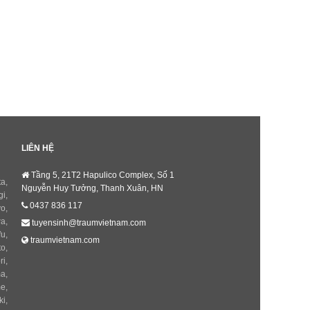
LIÊN HỆ
Tầng 5, 21T2 Hapulico Complex, Số 1
ta
,
Nguyễn Huy Tưởng, Thanh Xuân, HN
gi
,
0437 836 117
yo
,
wa
,
tuyensinh@traumvietnam.com
fu
,
traumvietnam.com
to
,
ri
,
ma
,
me
,
ki
,