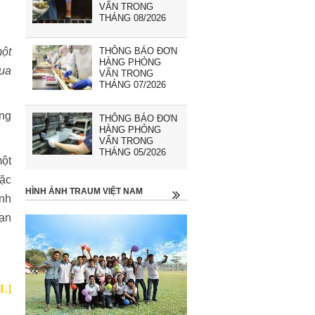
VẤN TRONG
THÁNG 08/2026
một
THÔNG BÁO ĐƠN
HÀNG PHỎNG
qua
VẤN TRONG
THÁNG 07/2026
ăng
THÔNG BÁO ĐƠN
HÀNG PHỎNG
VẤN TRONG
THÁNG 05/2026
một
oặc
HÌNH ẢNH TRAUM VIỆT NAM
ình
bạn
2L]