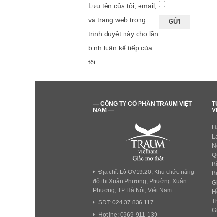
Lưu tên của tôi, email,
và trang web trong
trình duyệt này cho lần
bình luận kế tiếp của
tôi.
— CÔNG TY CỔ PHẦN TRAUM VIỆT
T
NAM —
V
H
L
N
Q
B
Địa chỉ: Lô OV19.20, Khu chức năng
B
đô thị Xuân Phương, Phường Xuân
G
Phương, TP Hà Nội, Việt Nam
H
T
SĐT: 024 37 836 117
G
Hotline: 0969-911-139