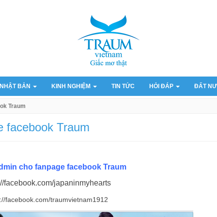
 NHẬT BẢN
KINH NGHIỆM
TIN TỨC
HỎI ĐÁP
ĐẤT NƯ
ook Traum
e facebook Traum
dmin cho fanpage facebook Traum
://facebook.com/japaninmyhearts
p://facebook.com/traumvietnam1912