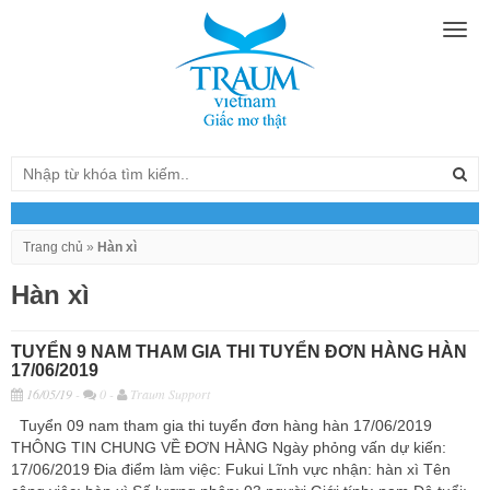
Togg
navig
Trang chủ
»
Hàn xì
Hàn xì
TUYỂN 9 NAM THAM GIA THI TUYỂN ĐƠN HÀNG HÀN
17/06/2019
16/05/19
-
0 -
Traum Support
Tuyển 09 nam tham gia thi tuyển đơn hàng hàn 17/06/2019
THÔNG TIN CHUNG VỀ ĐƠN HÀNG Ngày phỏng vấn dự kiến:
17/06/2019 Đia điểm làm việc: Fukui Lĩnh vực nhận: hàn xì Tên