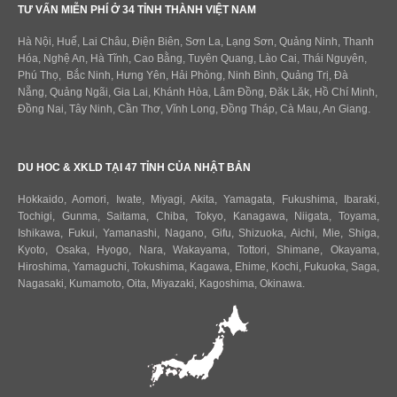
TƯ VẤN MIỄN PHÍ Ở 34 TỈNH THÀNH VIỆT NAM
Hà Nội, Huế, Lai Châu, Điện Biên, Sơn La, Lạng Sơn, Quảng Ninh, Thanh
Hóa, Nghệ An, Hà Tĩnh, Cao Bằng, Tuyên Quang, Lào Cai, Thái Nguyên,
Phú Thọ, Bắc Ninh, Hưng Yên, Hải Phòng, Ninh Bình, Quảng Trị, Đà
Nẵng, Quảng Ngãi, Gia Lai, Khánh Hòa, Lâm Đồng, Đăk Lăk, Hồ Chí Minh,
Đồng Nai, Tây Ninh, Cần Thơ, Vĩnh Long, Đồng Tháp, Cà Mau, An Giang.
DU HOC & XKLD TẠI 47 TỈNH CỦA NHẬT BẢN
Hokkaido
,
Aomori
,
Iwate
,
Miyagi
,
Akita
,
Yamagata
,
Fukushima
,
Ibaraki
,
Tochigi
,
Gunma
,
Saitama
,
Chiba
,
Tokyo
,
Kanagawa
,
Niigata
,
Toyama
,
Ishikawa
,
Fukui,
Yamanashi
,
Nagano
,
Gifu
,
Shizuoka
,
Aichi
,
Mie
,
Shiga
,
Kyoto
,
Osaka
,
Hyogo
,
Nara
,
Wakayama
,
Tottori
,
Shimane
,
Okayama
,
Hiroshima
,
Yamaguchi
,
Tokushima
,
Kagawa
,
Ehime
,
Kochi
,
Fukuoka
,
Saga
,
Nagasaki
,
Kumamoto
,
Oita
,
Miyazaki
,
Kagoshima
,
Okinawa
.