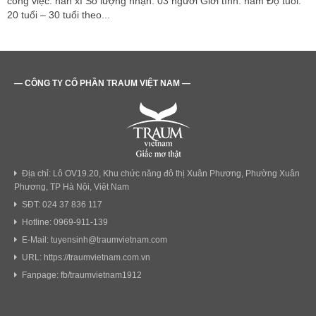
công việc: hàn xì Số lượng nhận: 03 người Giới tính: nam Độ tuổi:
20 tuổi – 30 tuổi theo...
— CÔNG TY CỔ PHẦN TRAUM VIỆT NAM —
Địa chỉ: Lô OV19.20, Khu chức năng đô thị Xuân Phương, Phường Xuân
Phương, TP Hà Nội, Việt Nam
SĐT: 024 37 836 117
Hotline: 0969-911-139
E-Mail: tuyensinh@traumvietnam.com
URL: https://traumvietnam.com.vn
Fanpage: fb/traumvietnam1912